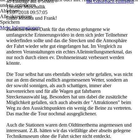
40 Einträge auf 8 Seiten
Ins Gästebuch eintragen
und zu optimieren.
Thomas Muschallik
Ablehnen
15.07.2018
09:57:05
Alle akzeptieren
Hallo Monika und Frank!
Speichern
Mehr Informationen
Zunächst besten Dank für das ebenso gelungene wie
umfangreiche Erinnerungsvideo in dem sich jeder Teilnehmer
wiederfinden sollte und das die Strecken und die Atmosphäre
der Fahrt wieder sehr gut eingefangen hat. Im Vergleich zu
anderen Veranstaltungen ein echtes Alleinstellungsmerkmal, das
nur noch durch einen ev. Drohneneinsatz verbessert werden
könnte.
Die Tour selbst hat uns ebenfalls wieder sehr gefallen, was nicht
nur an dem diesmal endlich angemessenen Wetter, sondern an
der sowohl sonnigen, als auch schattigen, immer aber
kurvenreichen und für alle Wagen gut fahrbaren
Streckenauswahl lag. Besonders hat uns dabei die zusätzliche
Möglichkeit gefallen, sich auch abseits der "Attraktionen" beim
Weg zu den Aussichtspunkten ein wenig die Beine zu vertreten.
Das machte die Tour nochmal ausgeglichener.
Auch die Stationen waren dem Oldtimerthema angemessen und
interessant. Z.B. hätten wir das vielfältige aber abseits gelegene
Technikmuseum ohne die Fahrt sicher nicht entdeckt.