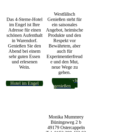
Westfälisch
Das 4-Sterne-Hotel
Genießen steht für
im Engel ist Ihre
ein saisonales
Adresse für einen
Angebot, heimische
schönen Aufenthalt
Produkte und den
in Warendorf.
Respekt vor
Genießen Sie den
Bewährtem, aber
Abend bei einem
auch für
sehr guten Essen
Experimentierfreud
und erlesenen
e und den Mut,
Wein.
neue Wege zu
gehen.
Westfälisch
Hotel im Engel
genießen
Monika Mummrey
Büningsweg 2 b
49179 Ostercappeln